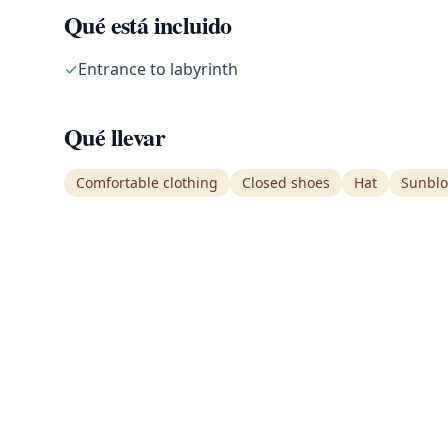
Qué está incluido
✓
Entrance to labyrinth
Qué llevar
Comfortable clothing
Closed shoes
Hat
Sunblo
EXPLOR
Arenal Volcano Park
Parques
Tu guía definitiva de aventura,