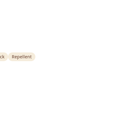
ck
Repellent
AR
VISITAR
Contacto