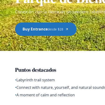
Conexión con la tierra en un sendero laberint
Buy Entrance
desde $28
Puntos destacados
•
Labyrinth trail system
•
Connect with nature, yourself, and natural sound
•
A moment of calm and reflection