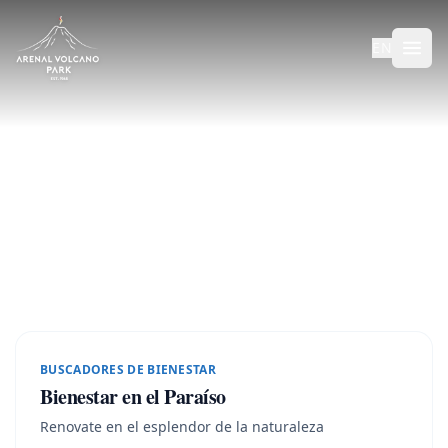
EN
Planifica tu viaje
Paquetes multi-destino curados por toda Costa Rica
12
N ·
13
D
BUSCADORES DE BIENESTAR
Bienestar en el Paraíso
Renovate en el esplendor de la naturaleza