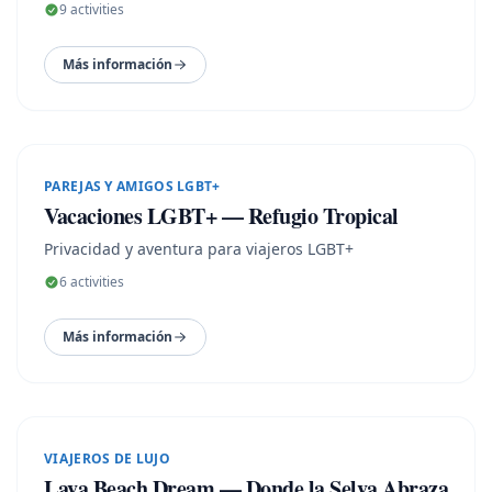
9
activities
Más información
9
N ·
10
D
PAREJAS Y AMIGOS LGBT+
Vacaciones LGBT+ — Refugio Tropical
Privacidad y aventura para viajeros LGBT+
6
activities
Más información
8
N ·
9
D
VIAJEROS DE LUJO
Lava Beach Dream — Donde la Selva Abraza