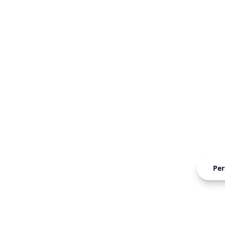
Bien
Tu guía defi
Per