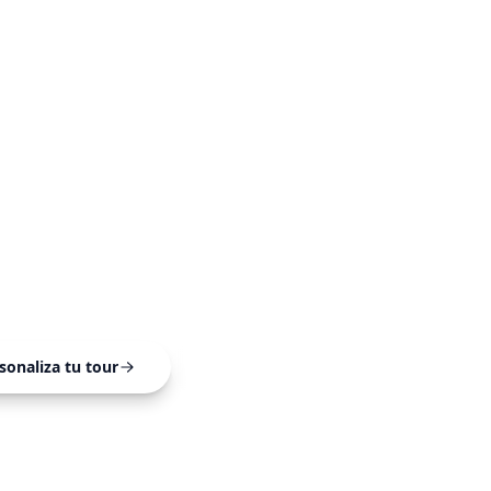
venido al V
Arenal
nitiva de aventura, tranquilidad y belleza natural
Nacional Volcán Arenal, La Fortuna.
sonaliza tu tour
Explorar parques
Explorar t