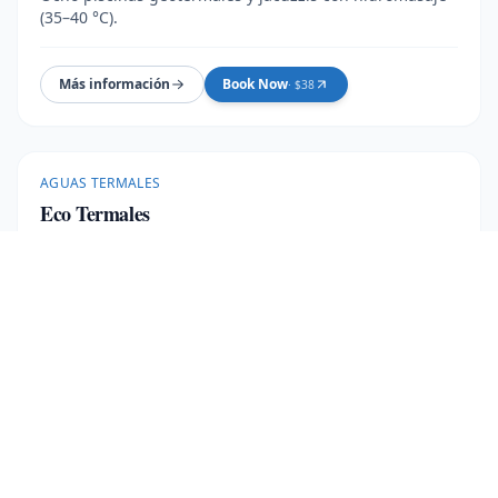
(35–40 °C).
Más información
Book Now
· $
38
AGUAS TERMALES
Eco Termales
Aguas termales familiares con cuatro piscinas a 33–40
°C. Capacidad máxima de 100 personas/día.
6 horas
Más información
Book Now
· $
45
AGUAS TERMALES
Aguas Termales Choyín