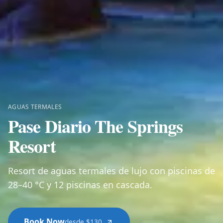
AGUAS TERMALES
Pase Diario The Springs
Resort
Resort de aguas termales de lujo con piscinas de
28–40 °C y 12 piscinas en cascada.
Book Now
desde $130